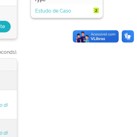
Estudo de Caso
2
econds).
o di
o di