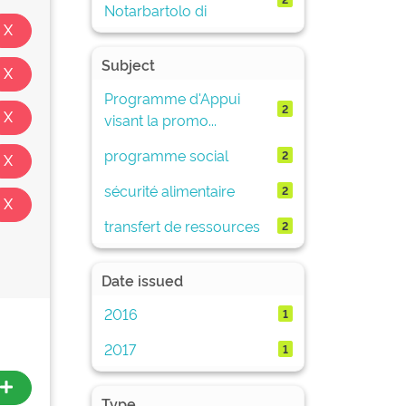
Notarbartolo di
Subject
Programme d'Appui
2
visant la promo...
programme social
2
sécurité alimentaire
2
transfert de ressources
2
Date issued
2016
1
2017
1
Type