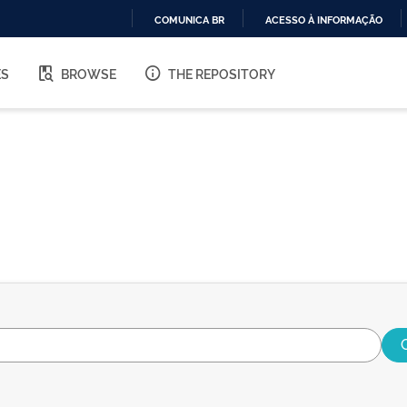
COMUNICA BR
ACESSO À INFORMAÇÃO
IR
PARA
ES
BROWSE
THE REPOSITORY
O
CONTEÚDO