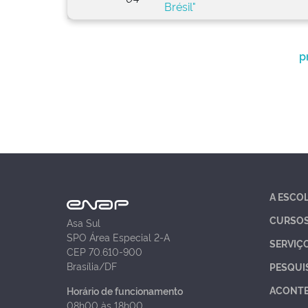
Brésil"
p
A ESCO
CURSO
Asa Sul
SPO Área Especial 2-A
SERVIÇ
CEP 70.610-900
Brasília/DF
PESQUI
ACONT
Horário de funcionamento
08h00 às 18h00