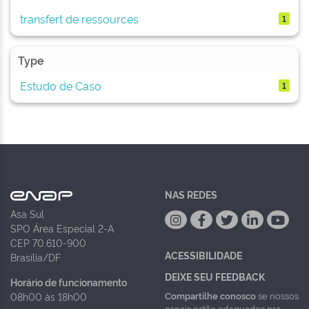
transfert de ressources
1
Type
Estudo de Caso
1
NAS REDES
Asa Sul
SPO Área Especial 2-A
CEP 70.610-900
ACESSIBILIDADE
Brasília/DF
DEIXE SEU FEEDBACK
Horário de funcionamento
Compartilhe conosco
se nossos
08h00 às 18h00
canais estão adequados pra