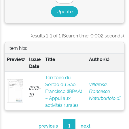
Results 1-1 of 1 (Search time: 0.002 seconds).
Item hits:
Preview
Issue
Title
Author(s)
Date
Territoire du
Sertão du São
Villarosa,
2016-
Francisco (IRPAA)
Francesco
10
– Appui aux
Notarbartolo di
activités rurales
previous
1
next