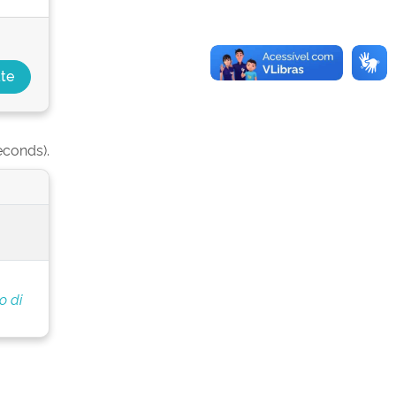
econds).
o di