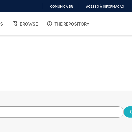
COMUNICA BR
ACESSO À INFORMAÇÃO
IR
PARA
ES
BROWSE
THE REPOSITORY
O
CONTEÚDO