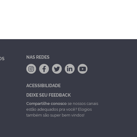
NAS REDES
OS
ACESSIBILIDADE
DEIXE SEU FEEDBACK
Compartilhe conosco
se nossos canais
estão adequados pra você? Elogios
também são super bem vindos!