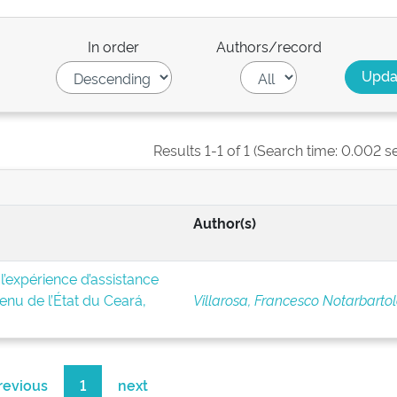
In order
Authors/record
Results 1-1 of 1 (Search time: 0.002 s
Author(s)
 l’expérience d’assistance
enu de l’État du Ceará,
Villarosa, Francesco Notarbartol
revious
1
next