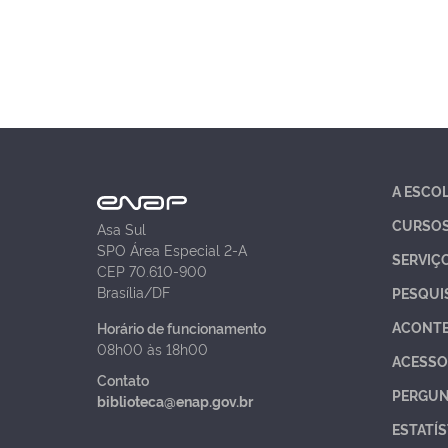
A ESCO
CURSO
Asa Sul
SPO Área Especial 2-A
SERVIÇ
CEP 70.610-900
Brasília/DF
PESQUI
ACONT
Horário de funcionamento
08h00 às 18h00
ACESSO
Contato
PERGUN
biblioteca@enap.gov.br
ESTATÍS