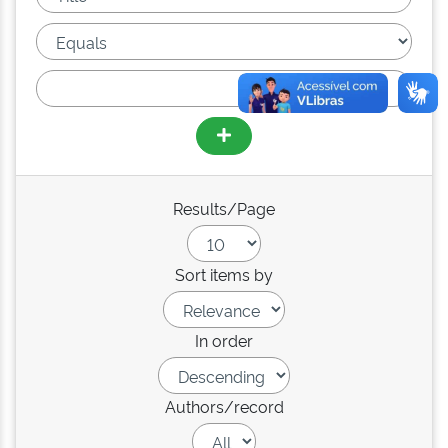
Results/Page
Sort items by
In order
Authors/record