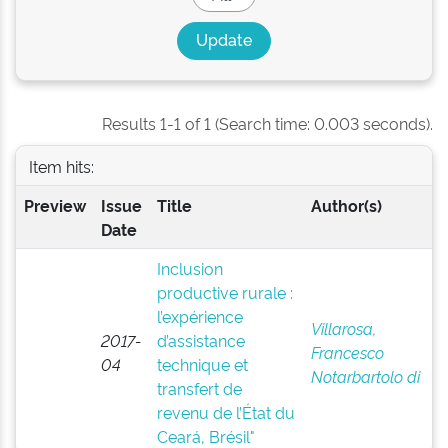
Results 1-1 of 1 (Search time: 0.003 seconds).
Item hits:
Preview
Issue
Title
Author(s)
Date
Inclusion
productive rurale :
l’expérience
Villarosa,
2017-
d’assistance
Francesco
04
technique et
Notarbartolo di
transfert de
revenu de l’État du
Ceará, Brésil"