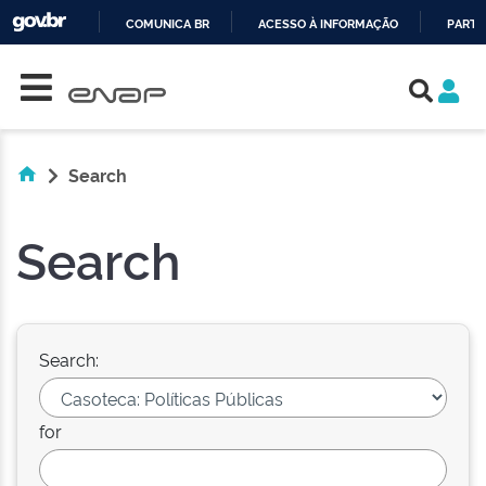
COMUNICA BR
ACESSO À INFORMAÇÃO
PARTI
Skip navigation
IR
PARA
O
CONTEÚDO
Search
Search
Search:
for