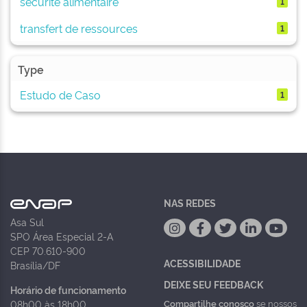
sécurité alimentaire
1
transfert de ressources
1
Type
Estudo de Caso
1
NAS REDES
Asa Sul
SPO Área Especial 2-A
CEP 70.610-900
ACESSIBILIDADE
Brasília/DF
DEIXE SEU FEEDBACK
Horário de funcionamento
Compartilhe conosco
se nossos
08h00 às 18h00