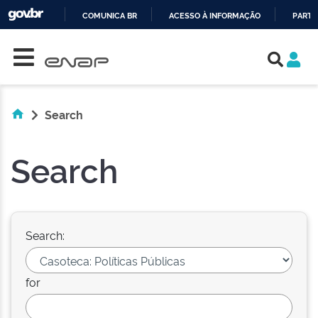
COMUNICA BR
ACESSO À INFORMAÇÃO
PARTI
Skip navigation
IR
PARA
O
CONTEÚDO
Search
Search
Search:
for