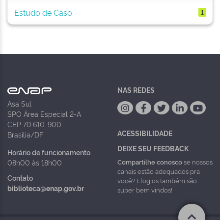
Estudo de Caso
1
NAS REDES
Asa Sul
SPO Área Especial 2-A
CEP 70.610-900
ACESSIBILIDADE
Brasília/DF
DEIXE SEU FEEDBACK
Horário de funcionamento
Compartilhe conosco
se nossos
08h00 às 18h00
canais estão adequados pra
Contato
você? Elogios também são
biblioteca@enap.gov.br
super bem vindos!