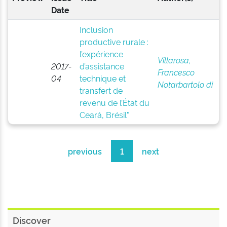
Date
Inclusion
productive rurale :
l’expérience
Villarosa,
2017-
d’assistance
Francesco
04
technique et
Notarbartolo di
transfert de
revenu de l’État du
Ceará, Brésil"
previous
1
next
Discover