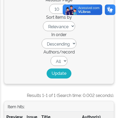
Sort items by
In order
Authors/record
Results 1-1 of 1 (Search time: 0.002 seconds).
Item hits:
Preview
Issue
Title
Author(s)