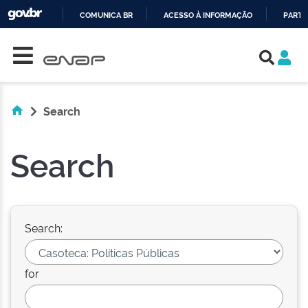
COMUNICA BR
ACESSO À INFORMAÇÃO
PARTI
Skip navigation
IR
PARA
O
CONTEÚDO
Search
Search
Search:
for