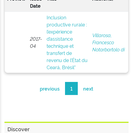
Date
Inclusion
productive rurale :
l’expérience
Villarosa,
2017-
d’assistance
Francesco
04
technique et
Notarbartolo di
transfert de
revenu de l’État du
Ceará, Brésil"
previous
1
next
Discover