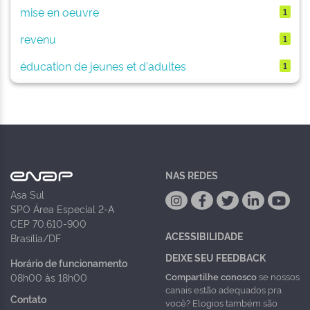
mise en oeuvre
1
revenu
1
éducation de jeunes et d'adultes
1
NAS REDES
Asa Sul
SPO Área Especial 2-A
CEP 70.610-900
ACESSIBILIDADE
Brasília/DF
DEIXE SEU FEEDBACK
Horário de funcionamento
Compartilhe conosco
se nossos
08h00 às 18h00
canais estão adequados pra
Contato
você? Elogios também são