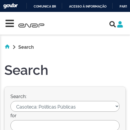
COMUNICA BR
ACESSO À INFORMAÇÃO
PARTI
Skip navigation
IR
PARA
O
CONTEÚDO
Search
Search
Search:
for