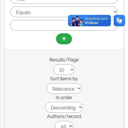
Results/Page
Sort items by
In order
Authors/record