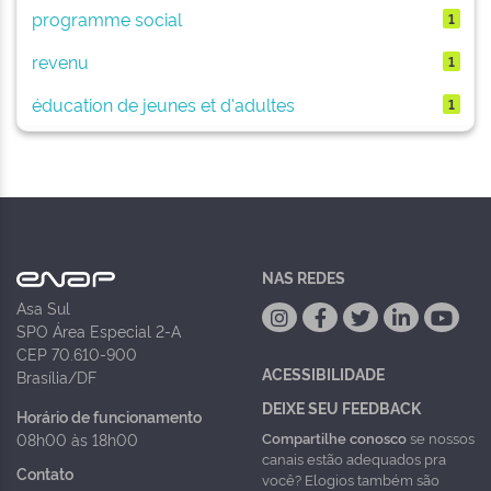
programme social
1
revenu
1
éducation de jeunes et d'adultes
1
NAS REDES
Asa Sul
SPO Área Especial 2-A
CEP 70.610-900
ACESSIBILIDADE
Brasília/DF
DEIXE SEU FEEDBACK
Horário de funcionamento
Compartilhe conosco
se nossos
08h00 às 18h00
canais estão adequados pra
Contato
você? Elogios também são