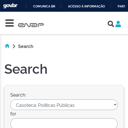
COMUNICA BR
ACESSO À INFORMAÇÃO
PARTI
Skip navigation
IR
PARA
O
CONTEÚDO
Search
Search
Search:
for