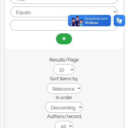
Results/Page
Sort items by
In order
Authors/record