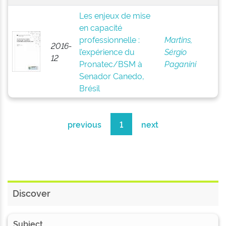
Les enjeux de mise
en capacité
professionnelle :
Martins,
2016-
l’expérience du
Sérgio
12
Pronatec/BSM à
Paganini
Senador Canedo,
Brésil
previous
1
next
Discover
Subject