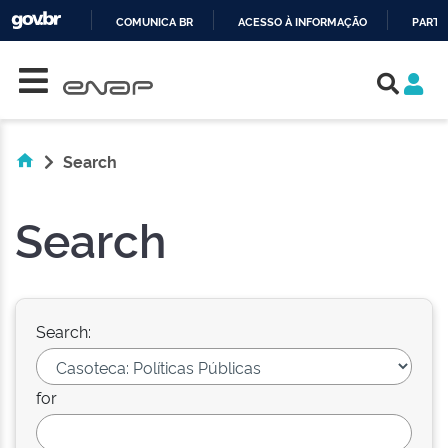
COMUNICA BR
ACESSO À INFORMAÇÃO
PARTI
Skip navigation
IR
PARA
O
CONTEÚDO
Search
Search
Search:
for