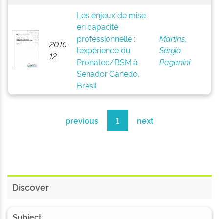
Les enjeux de mise
en capacité
professionnelle :
Martins,
2016-
l’expérience du
Sérgio
12
Pronatec/BSM à
Paganini
Senador Canedo,
Brésil
previous
1
next
Discover
Subject