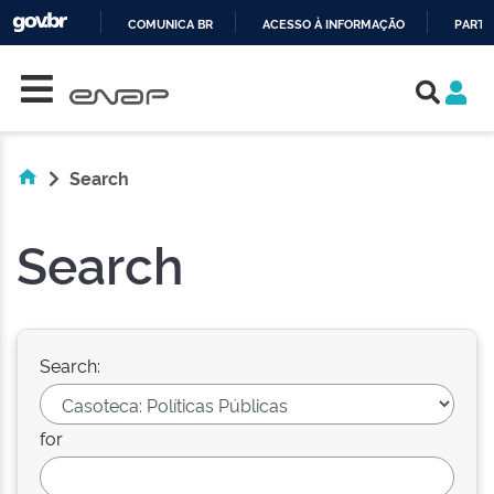
COMUNICA BR
ACESSO À INFORMAÇÃO
PARTI
Skip navigation
IR
PARA
O
CONTEÚDO
Search
Search
Search:
for