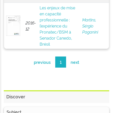
Les enjeux de mise
en capacité
professionnelle :
Martins,
2016-
l’expérience du
Sérgio
12
Pronatec/BSM à
Paganini
Senador Canedo,
Brésil
previous
1
next
Discover
Subject