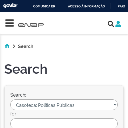
COMUNICA BR
ACESSO À INFORMAÇÃO
PARTI
Skip navigation
IR
PARA
O
CONTEÚDO
Search
Search
Search:
for