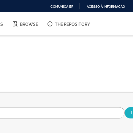
COMUNICA BR
ACESSO À INFORMAÇÃO
IR
PARA
ES
BROWSE
THE REPOSITORY
O
CONTEÚDO