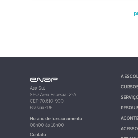
p
A ESCO
CURSO
Asa Sul
SPO Área Especial 2-A
SERVIÇ
CEP 70.610-900
Brasília/DF
PESQUI
ACONT
Horário de funcionamento
08h00 às 18h00
ACESSO
Contato