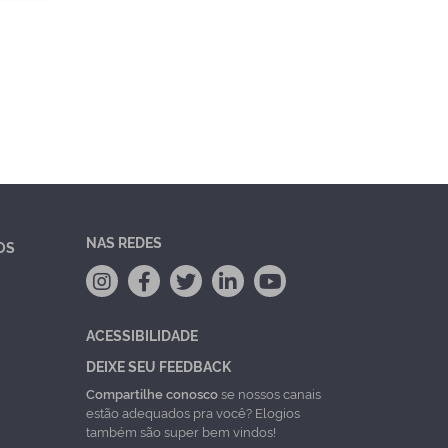
NAS REDES
OS
ACESSIBILIDADE
DEIXE SEU FEEDBACK
Compartilhe conosco
se nossos canais
estão adequados pra você? Elogios
também são super bem vindos!