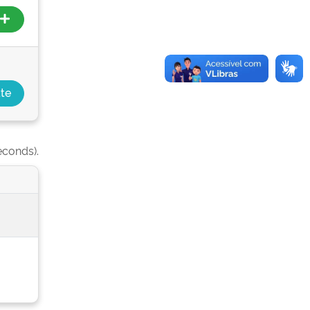
econds).