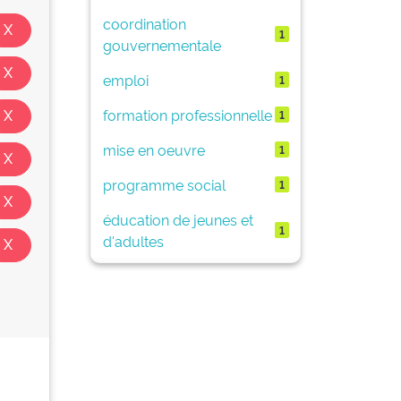
coordination
1
gouvernementale
emploi
1
formation professionnelle
1
mise en oeuvre
1
programme social
1
éducation de jeunes et
1
d'adultes