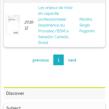
Les enjeux de mise
en capacité
professionnelle :
Martins,
2016-
l’expérience du
Sérgio
12
Pronatec/BSM à
Paganini
Senador Canedo,
Brésil
previous
1
next
Discover
Subject