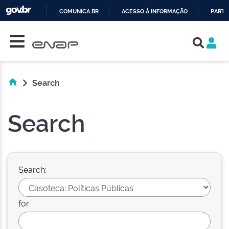
COMUNICA BR
ACESSO À INFORMAÇÃO
PARTI
Skip navigation
IR
PARA
O
CONTEÚDO
Search
Search
Search:
for