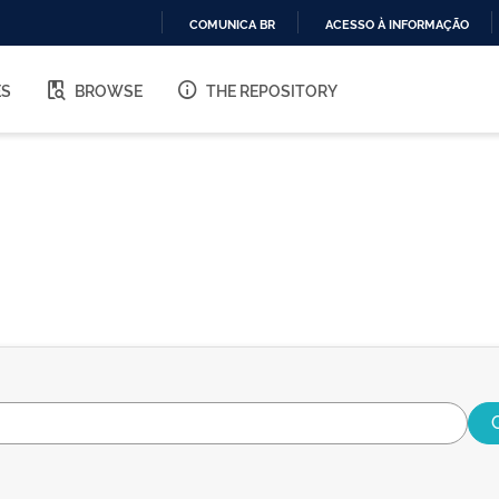
COMUNICA BR
ACESSO À INFORMAÇÃO
IR
PARA
ES
BROWSE
THE REPOSITORY
O
CONTEÚDO