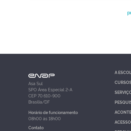
p
A ESCO
CURSO
Asa Sul
SPO Área Especial 2-A
SERVIÇ
CEP 70.610-900
Brasília/DF
PESQUI
ACONT
Horário de funcionamento
08h00 às 18h00
ACESSO
Contato