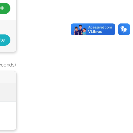
econds).