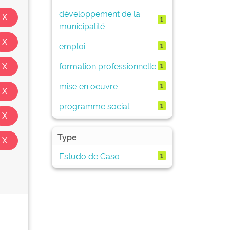
développement de la
1
municipalité
emploi
1
formation professionnelle
1
mise en oeuvre
1
programme social
1
Type
Estudo de Caso
1