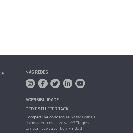
NAS REDES
OS
ACESSIBILIDADE
DEIXE SEU FEEDBACK
Compartilhe conosco
se nossos canais
estão adequados pra você? Elogios
também são super bem vindos!