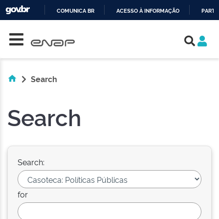
COMUNICA BR
ACESSO À INFORMAÇÃO
PARTI
Skip navigation
IR
PARA
O
CONTEÚDO
Search
Search
Search:
for