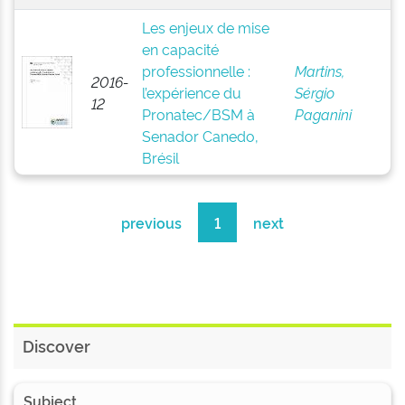
Les enjeux de mise
en capacité
professionnelle :
Martins,
2016-
l’expérience du
Sérgio
12
Pronatec/BSM à
Paganini
Senador Canedo,
Brésil
previous
1
next
Discover
Subject