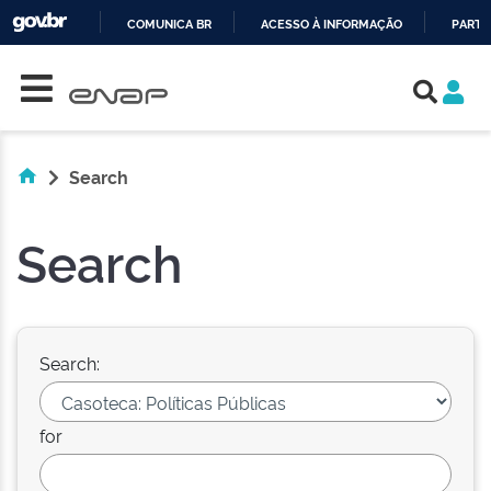
COMUNICA BR
ACESSO À INFORMAÇÃO
PARTI
Skip navigation
IR
PARA
O
CONTEÚDO
Search
Search
Search:
for