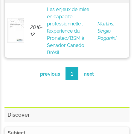
Les enjeux de mise
en capacité
professionnelle :
Martins,
2016-
l’expérience du
Sérgio
12
Pronatec/BSM à
Paganini
Senador Canedo,
Brésil
previous
1
next
Discover
Subject