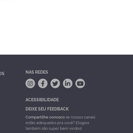
NAS REDES
OS
ACESSIBILIDADE
DEIXE SEU FEEDBACK
Compartilhe conosco
se nossos canais
estão adequados pra você? Elogios
também são super bem vindos!