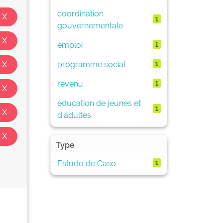
coordination
1
gouvernementale
emploi
1
programme social
1
revenu
1
éducation de jeunes et
1
d'adultes
Type
Estudo de Caso
1