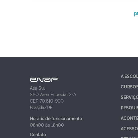
p
A ESCO
CURSO
Asa Sul
SPO Área Especial 2-A
SERVIÇ
CEP 70.610-900
Brasília/DF
PESQUI
ACONT
Horário de funcionamento
08h00 às 18h00
ACESSO
Contato