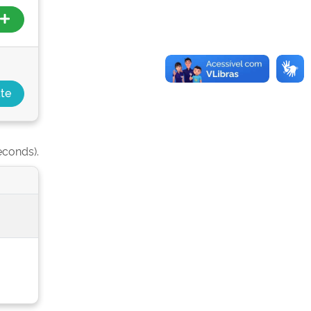
econds).