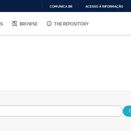
COMUNICA BR
ACESSO À INFORMAÇÃO
IR
PARA
ES
BROWSE
THE REPOSITORY
O
CONTEÚDO