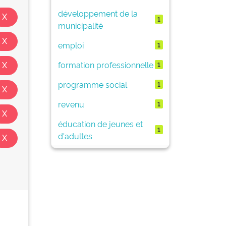
développement de la
1
municipalité
emploi
1
formation professionnelle
1
programme social
1
revenu
1
éducation de jeunes et
1
d'adultes