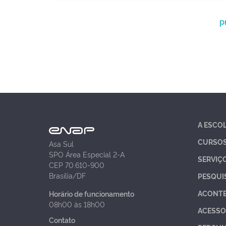
p
A ESCO
CURSO
Asa Sul
SPO Área Especial 2-A
SERVIÇ
CEP 70.610-900
Brasília/DF
PESQUI
ACONT
Horário de funcionamento
08h00 às 18h00
ACESSO
Contato