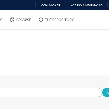
COMUNICA BR
ACESSO À INFORMAÇÃO
IR
PARA
ES
BROWSE
THE REPOSITORY
O
CONTEÚDO