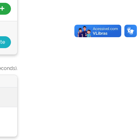
econds).