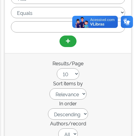
Results/Page
Sort items by
In order
Authors/record