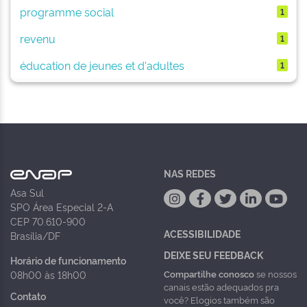
programme social
1
revenu
1
éducation de jeunes et d'adultes
1
NAS REDES
Asa Sul
SPO Área Especial 2-A
CEP 70.610-900
ACESSIBILIDADE
Brasília/DF
DEIXE SEU FEEDBACK
Horário de funcionamento
Compartilhe conosco
se nossos
08h00 às 18h00
canais estão adequados pra
Contato
você? Elogios também são