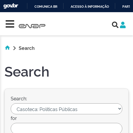
COMUNICA BR
ACESSO À INFORMAÇÃO
PARTI
Skip navigation
IR
PARA
O
CONTEÚDO
Search
Search
Search:
for