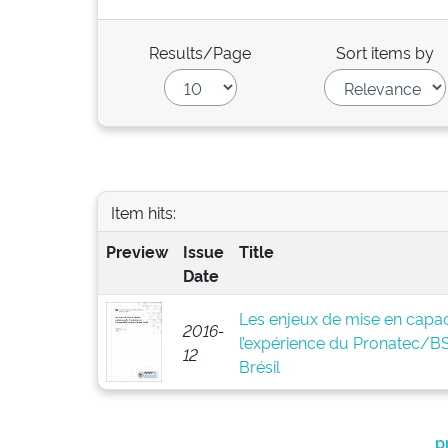
Results/Page
Sort items by
Item hits:
Preview
Issue
Title
Date
Les enjeux de mise en capaci
2016-
l’expérience du Pronatec/
12
Brésil
p