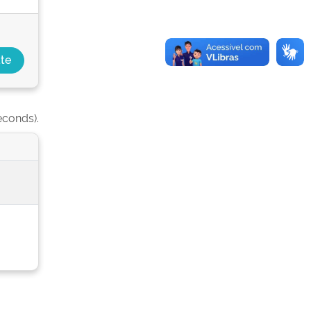
econds).