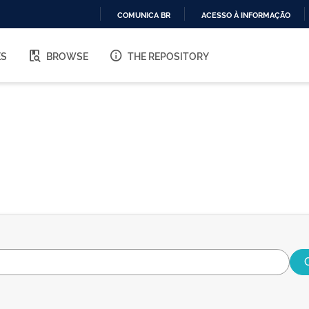
COMUNICA BR
ACESSO À INFORMAÇÃO
IR
PARA
ES
BROWSE
THE REPOSITORY
O
CONTEÚDO