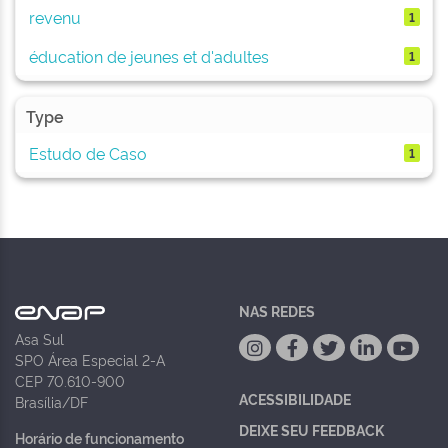
revenu
1
éducation de jeunes et d'adultes
1
Type
Estudo de Caso
1
NAS REDES
Asa Sul
SPO Área Especial 2-A
CEP 70.610-900
ACESSIBILIDADE
Brasília/DF
DEIXE SEU FEEDBACK
Horário de funcionamento