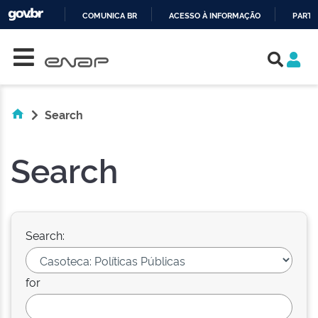
COMUNICA BR
ACESSO À INFORMAÇÃO
PARTI
Skip navigation
IR
PARA
O
CONTEÚDO
Search
Search
Search:
for