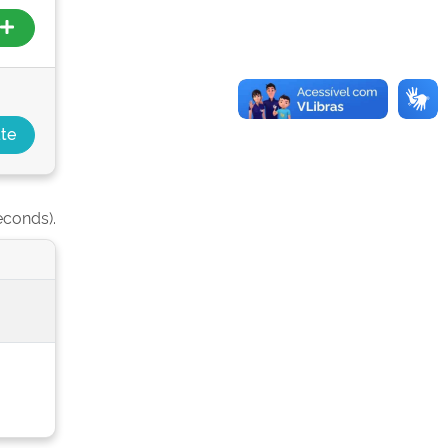
econds).