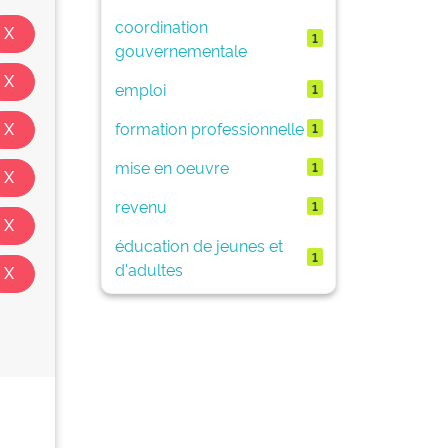
coordination
1
gouvernementale
emploi
1
formation professionnelle
1
mise en oeuvre
1
revenu
1
éducation de jeunes et
1
d'adultes