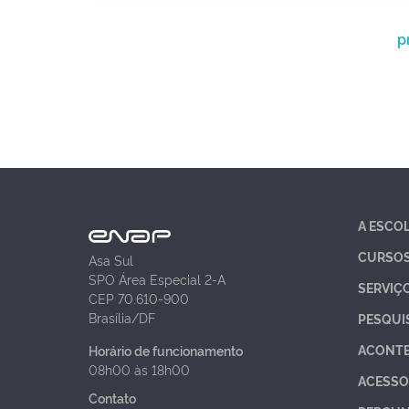
p
A ESCO
CURSO
Asa Sul
SPO Área Especial 2-A
SERVIÇ
CEP 70.610-900
Brasília/DF
PESQUI
ACONT
Horário de funcionamento
08h00 às 18h00
ACESSO
Contato