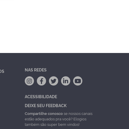
NAS REDES
OS
ACESSIBILIDADE
DEIXE SEU FEEDBACK
Compartilhe conosco
se nossos canais
estão adequados pra você? Elogios
também são super bem vindos!