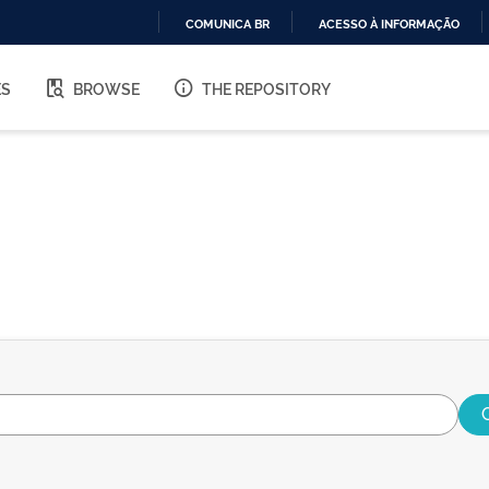
COMUNICA BR
ACESSO À INFORMAÇÃO
IR
PARA
ES
BROWSE
THE REPOSITORY
O
CONTEÚDO