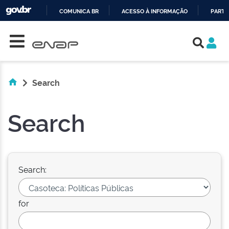
COMUNICA BR
ACESSO À INFORMAÇÃO
PARTI
Skip navigation
IR
PARA
O
CONTEÚDO
Search
Search
Search:
for