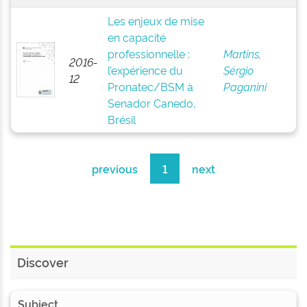
Les enjeux de mise
en capacité
professionnelle :
Martins,
2016-
l’expérience du
Sérgio
12
Pronatec/BSM à
Paganini
Senador Canedo,
Brésil
previous
1
next
Discover
Subject