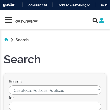
COMUNICA BR
ACESSO À INFORMAÇÃO
PARTI
Skip navigation
IR
PARA
O
CONTEÚDO
Search
Search
Search:
for