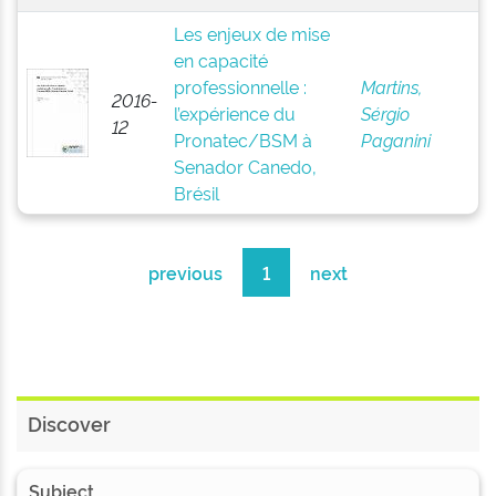
Les enjeux de mise
en capacité
professionnelle :
Martins,
2016-
l’expérience du
Sérgio
12
Pronatec/BSM à
Paganini
Senador Canedo,
Brésil
previous
1
next
Discover
Subject