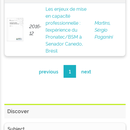
Les enjeux de mise
en capacité
professionnelle :
Martins,
2016-
l’expérience du
Sérgio
12
Pronatec/BSM à
Paganini
Senador Canedo,
Brésil
previous
1
next
Discover
Subject