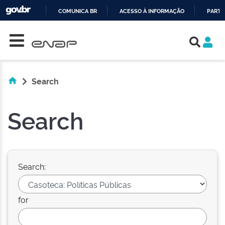
COMUNICA BR
ACESSO À INFORMAÇÃO
PARTI
Skip navigation
IR
PARA
O
CONTEÚDO
Search
Search
Search:
for