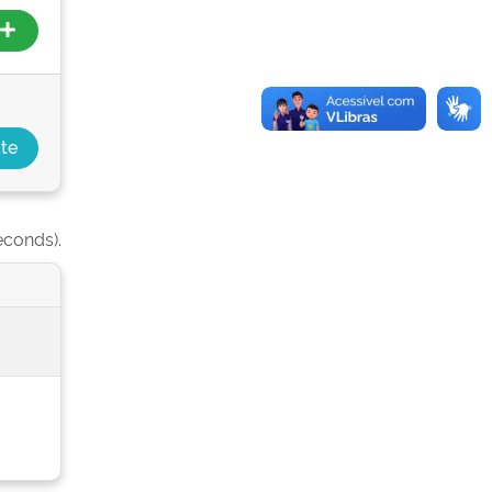
econds).