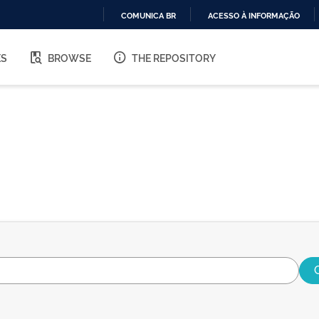
COMUNICA BR
ACESSO À INFORMAÇÃO
IR
PARA
ES
BROWSE
THE REPOSITORY
O
CONTEÚDO