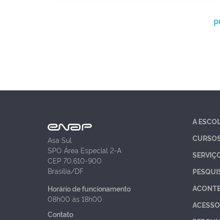
p
A ESCO
CURSO
Asa Sul
SPO Área Especial 2-A
SERVIÇ
CEP 70.610-900
Brasília/DF
PESQUI
ACONT
Horário de funcionamento
08h00 às 18h00
ACESSO
Contato