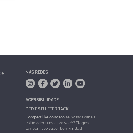
NAS REDES
OS
ACESSIBILIDADE
DEIXE SEU FEEDBACK
Compartilhe conosco
se nossos canais
estão adequados pra você? Elogios
também são super bem vindos!