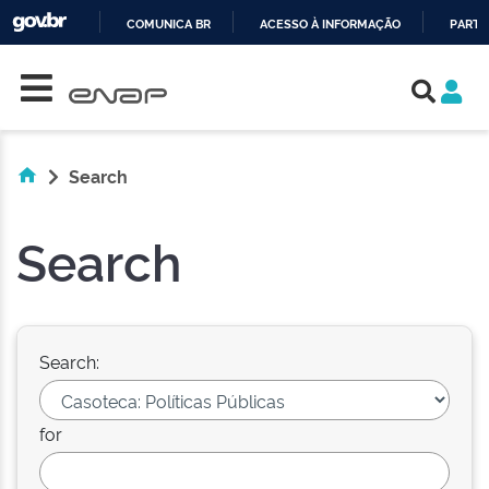
COMUNICA BR
ACESSO À INFORMAÇÃO
PARTI
Skip navigation
IR
PARA
O
CONTEÚDO
Search
Search
Search:
for