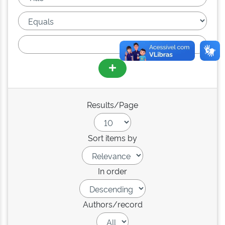
Results/Page
Sort items by
In order
Authors/record