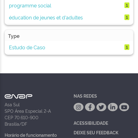
programme social
1
éducation de jeunes et d'adultes
1
Type
Estudo de Caso
1
NAS REDES
Asa Sul
SPO Área Especial 2-A
CEP 70.610-900
ACESSIBILIDADE
Brasília/DF
DEIXE SEU FEEDBACK
Horário de funcionamento