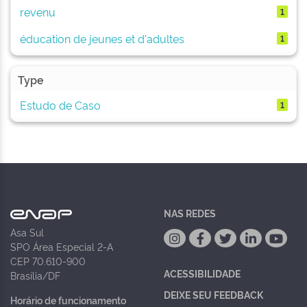
revenu
1
éducation de jeunes et d'adultes
1
Type
Estudo de Caso
1
NAS REDES
Asa Sul
SPO Área Especial 2-A
CEP 70.610-900
ACESSIBILIDADE
Brasília/DF
DEIXE SEU FEEDBACK
Horário de funcionamento