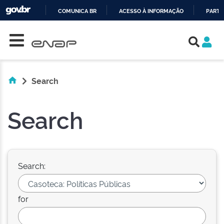
COMUNICA BR
ACESSO À INFORMAÇÃO
PARTI
Skip navigation
IR
PARA
O
CONTEÚDO
Search
Search
Search:
for