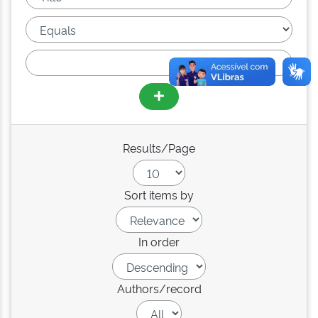
Results/Page
Sort items by
In order
Authors/record