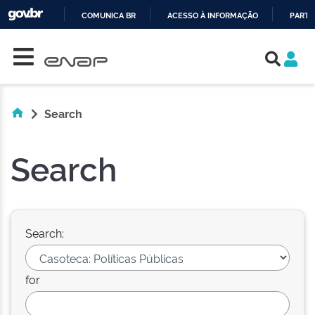
COMUNICA BR
ACESSO À INFORMAÇÃO
PARTI
Skip navigation
IR
PARA
O
CONTEÚDO
Search
Search
Search:
for