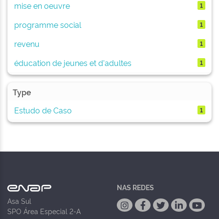
mise en oeuvre
1
programme social
1
revenu
1
éducation de jeunes et d'adultes
1
Type
Estudo de Caso
1
NAS REDES
Asa Sul
SPO Área Especial 2-A