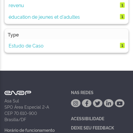
revenu
1
éducation de jeunes et d'adultes
1
Type
Estudo de Caso
1
NAS REDES
Asa Sul
SPO Área Especial 2-A
CEP 70.610-900
ACESSIBILIDADE
Brasília/DF
DEIXE SEU FEEDBACK
Horário de funcionamento