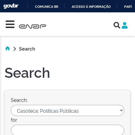
COMUNICA BR
ACESSO À INFORMAÇÃO
PARTI
Skip navigation
IR
PARA
O
CONTEÚDO
Search
Search
Search:
for