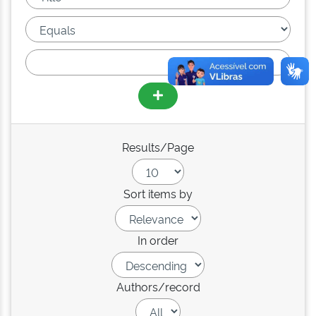
Results/Page
Sort items by
In order
Authors/record