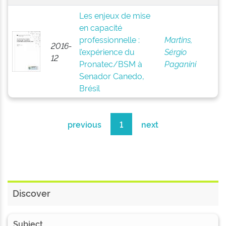
Les enjeux de mise
en capacité
professionnelle :
Martins,
2016-
l’expérience du
Sérgio
12
Pronatec/BSM à
Paganini
Senador Canedo,
Brésil
previous
1
next
Discover
Subject