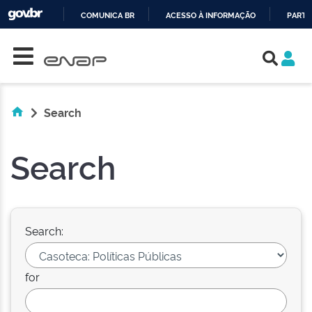
COMUNICA BR
ACESSO À INFORMAÇÃO
PARTI
Skip navigation
IR
PARA
O
CONTEÚDO
Search
Search
Search:
for