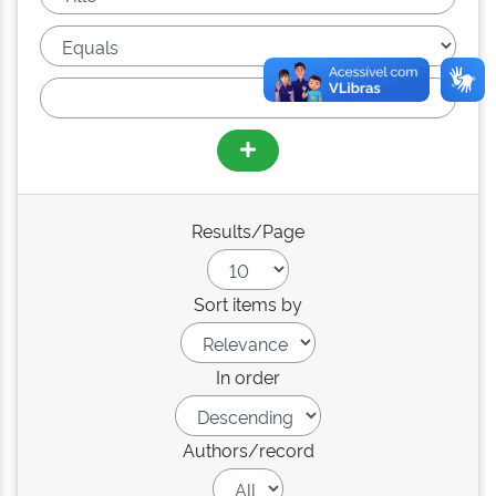
Results/Page
Sort items by
In order
Authors/record