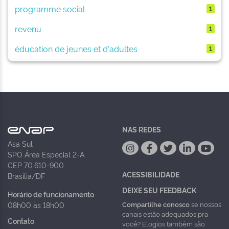
programme social
1
revenu
1
éducation de jeunes et d'adultes
1
NAS REDES
Asa Sul
SPO Área Especial 2-A
CEP 70.610-900
ACESSIBILIDADE
Brasília/DF
DEIXE SEU FEEDBACK
Horário de funcionamento
Compartilhe conosco
se nossos
08h00 às 18h00
canais estão adequados pra
Contato
você? Elogios também são