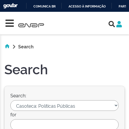
COMUNICA BR
ACESSO À INFORMAÇÃO
PARTI
Skip navigation
IR
PARA
O
CONTEÚDO
Search
Search
Search:
for