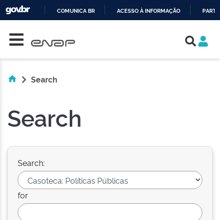
COMUNICA BR
ACESSO À INFORMAÇÃO
PARTI
Skip navigation
IR
PARA
O
CONTEÚDO
Search
Search
Search:
for