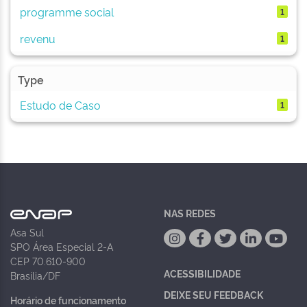
programme social
1
revenu
1
Type
Estudo de Caso
1
NAS REDES
Asa Sul
SPO Área Especial 2-A
CEP 70.610-900
ACESSIBILIDADE
Brasília/DF
DEIXE SEU FEEDBACK
Horário de funcionamento