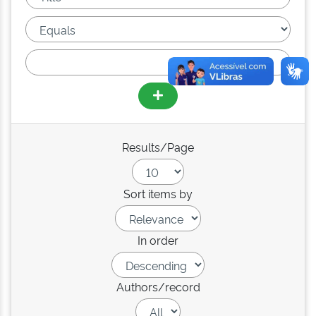
Results/Page
Sort items by
In order
Authors/record