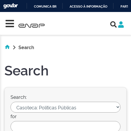
COMUNICA BR
ACESSO À INFORMAÇÃO
PARTI
Skip navigation
IR
PARA
O
CONTEÚDO
Search
Search
Search:
for