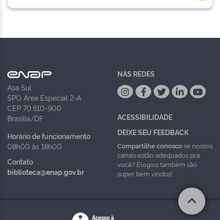
NAS REDES
Asa Sul
SPO Área Especial 2-A
CEP 70.610-900
ACESSIBILIDADE
Brasília/DF
DEIXE SEU FEEDBACK
Horário de funcionamento
Compartilhe conosco
se nossos
08h00 às 18h00
canais estão adequados pra
Contato
você? Elogios também são
biblioteca@enap.gov.br
super bem vindos!