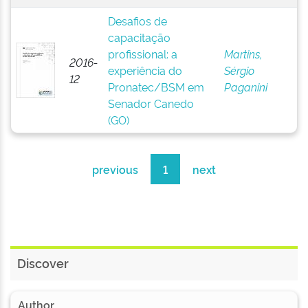
Desafios de
capacitação
profissional: a
Martins,
2016-
experiência do
Sérgio
12
Pronatec/BSM em
Paganini
Senador Canedo
(GO)
previous
1
next
Discover
Author