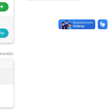
econds).