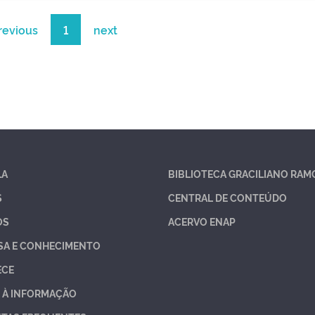
revious
1
next
LA
BIBLIOTECA GRACILIANO RAM
S
CENTRAL DE CONTEÚDO
OS
ACERVO ENAP
SA E CONHECIMENTO
ECE
 À INFORMAÇÃO