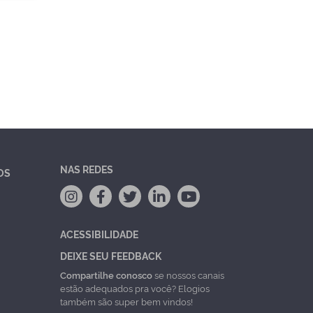
NAS REDES
OS
ACESSIBILIDADE
DEIXE SEU FEEDBACK
Compartilhe conosco
se nossos canais
estão adequados pra você? Elogios
também são super bem vindos!