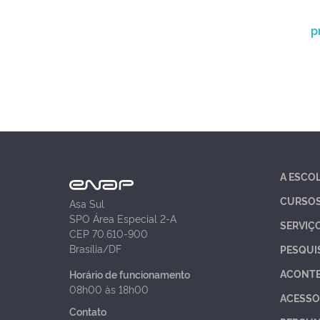
p
A ESCO
CURSO
Asa Sul
SPO Área Especial 2-A
SERVIÇ
CEP 70.610-900
Brasília/DF
PESQUI
ACONT
Horário de funcionamento
08h00 às 18h00
ACESSO
Contato