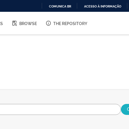
COMUNICA BR
ACESSO À INFORMAÇÃO
IR
PARA
ES
BROWSE
THE REPOSITORY
O
CONTEÚDO