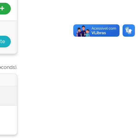
econds).