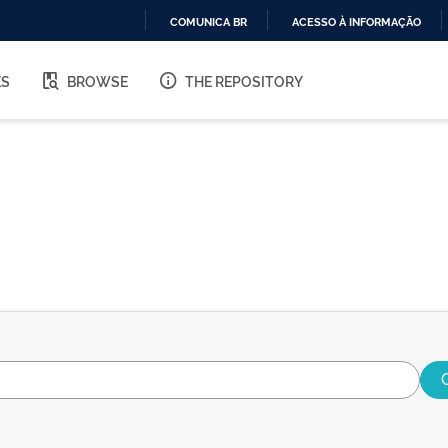
COMUNICA BR
ACESSO À INFORMAÇÃO
IR
PARA
ES
BROWSE
THE REPOSITORY
O
CONTEÚDO