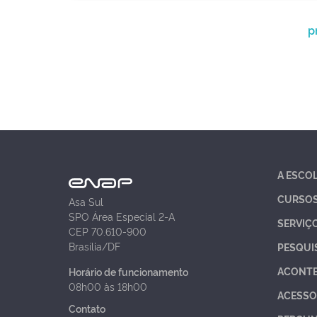
p
A ESCO
CURSO
Asa Sul
SPO Área Especial 2-A
SERVIÇ
CEP 70.610-900
Brasília/DF
PESQUI
ACONT
Horário de funcionamento
08h00 às 18h00
ACESSO
Contato