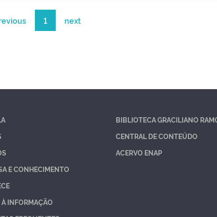
revious
1
next
LA
BIBLIOTECA GRACILIANO RAM
S
CENTRAL DE CONTEÚDO
OS
ACERVO ENAP
SA E CONHECIMENTO
ECE
 À INFORMAÇÃO