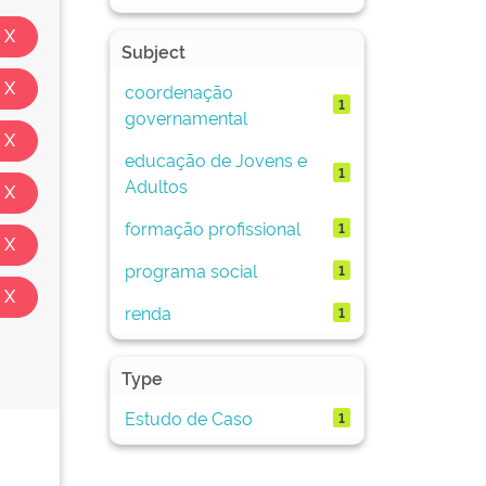
Subject
coordenação
1
governamental
educação de Jovens e
1
Adultos
formação profissional
1
programa social
1
renda
1
Type
Estudo de Caso
1