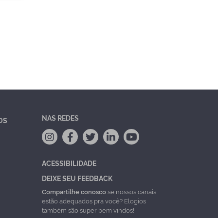
NAS REDES
OS
ACESSIBILIDADE
DEIXE SEU FEEDBACK
Compartilhe conosco
se nossos canais
estão adequados pra você? Elogios
também são super bem vindos!