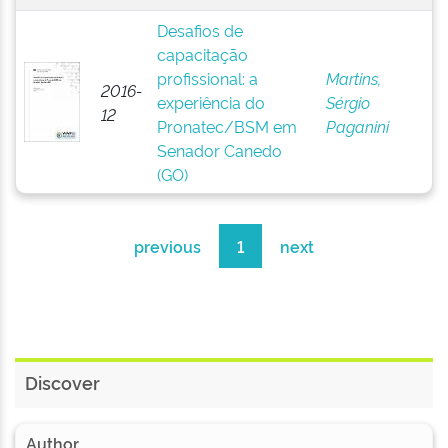
Desafios de
capacitação
profissional: a
Martins,
2016-
experiência do
Sérgio
12
Pronatec/BSM em
Paganini
Senador Canedo
(GO)
previous
1
next
Discover
Author