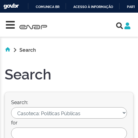
COMUNICA BR
ACESSO À INFORMAÇÃO
PARTI
Skip navigation
IR
PARA
O
CONTEÚDO
Search
Search
Search:
for