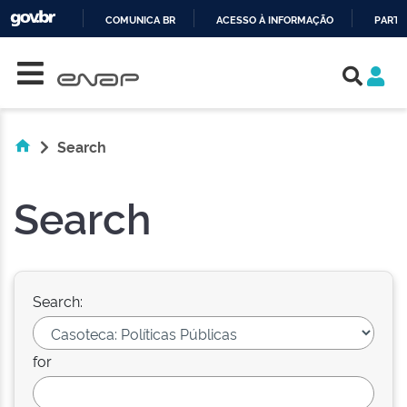
COMUNICA BR
ACESSO À INFORMAÇÃO
PARTI
Skip navigation
IR
PARA
O
CONTEÚDO
Search
Search
Search:
for