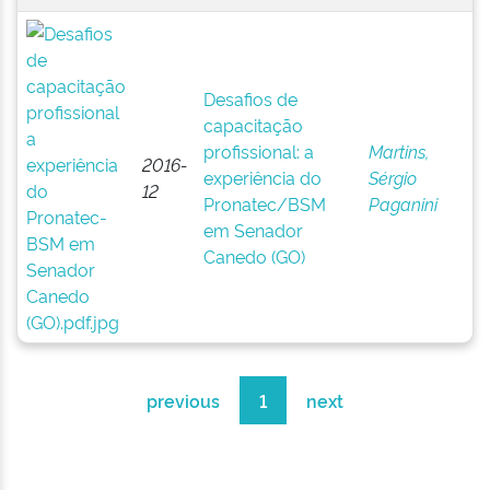
Desafios de
capacitação
profissional: a
Martins,
2016-
experiência do
Sérgio
12
Pronatec/BSM
Paganini
em Senador
Canedo (GO)
previous
1
next