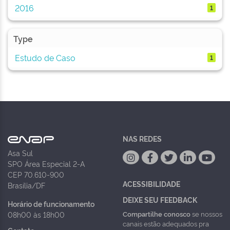
2016
1
Type
Estudo de Caso
1
NAS REDES
Asa Sul
SPO Área Especial 2-A
CEP 70.610-900
ACESSIBILIDADE
Brasília/DF
DEIXE SEU FEEDBACK
Horário de funcionamento
Compartilhe conosco
se nossos
08h00 às 18h00
canais estão adequados pra