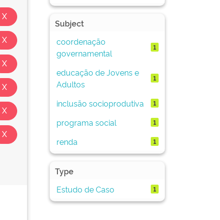
Subject
coordenação
1
governamental
educação de Jovens e
1
Adultos
inclusão socioprodutiva
1
programa social
1
renda
1
Type
Estudo de Caso
1