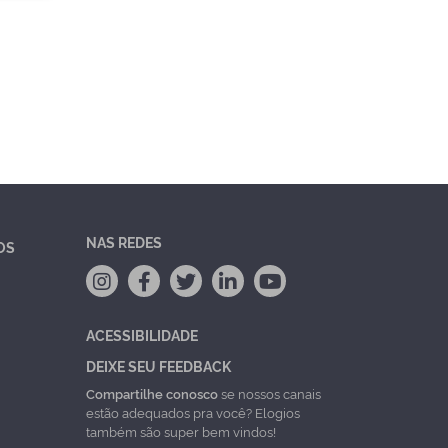
NAS REDES
OS
ACESSIBILIDADE
DEIXE SEU FEEDBACK
Compartilhe conosco
se nossos canais
estão adequados pra você? Elogios
também são super bem vindos!