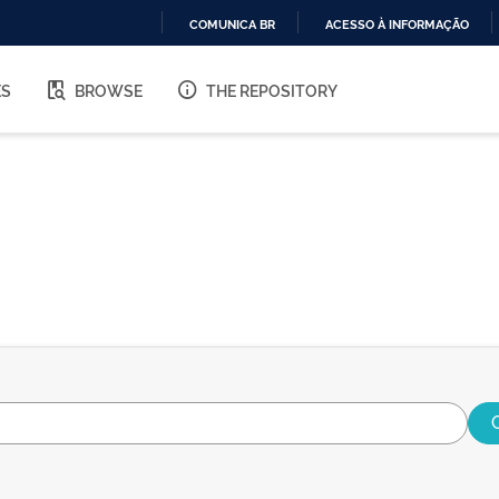
COMUNICA BR
ACESSO À INFORMAÇÃO
IR
PARA
ES
BROWSE
THE REPOSITORY
O
CONTEÚDO