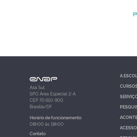
p
A ESCO
CURSO
Asa Sul
SPO Área Especial 2-A
SERVIÇ
CEP 70.610-900
Brasília/DF
PESQUI
ACONT
Horário de funcionamento
08h00 às 18h00
ACESSO
Contato