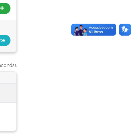
econds).