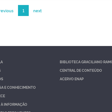
revious
1
next
LA
BIBLIOTECA GRACILIANO RAM
S
CENTRAL DE CONTEÚDO
OS
ACERVO ENAP
SA E CONHECIMENTO
ECE
 À INFORMAÇÃO