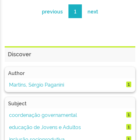
previous
1
next
Discover
Author
Martins, Sérgio Paganini
1
Subject
coordenação governamental
1
educação de Jovens e Adultos
1
inclusão socioprodutiva
1