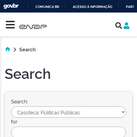
COMUNICA BR
ACESSO À INFORMAÇÃO
PARTI
Skip navigation
IR
PARA
O
CONTEÚDO
Search
Search
Search:
for