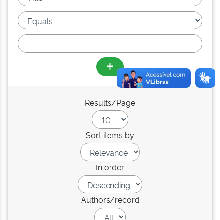
Results/Page
Sort items by
In order
Authors/record