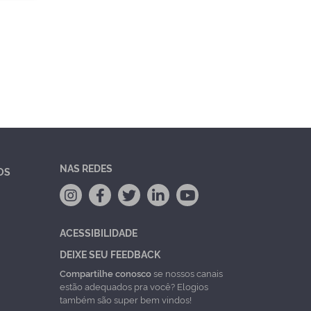
NAS REDES
OS
ACESSIBILIDADE
DEIXE SEU FEEDBACK
Compartilhe conosco
se nossos canais
estão adequados pra você? Elogios
também são super bem vindos!