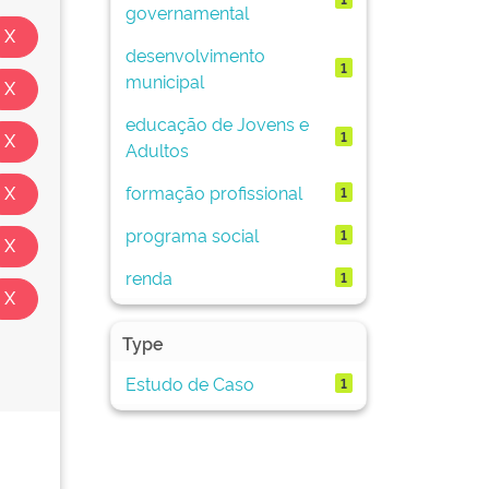
governamental
desenvolvimento
1
municipal
educação de Jovens e
1
Adultos
formação profissional
1
programa social
1
renda
1
Type
Estudo de Caso
1