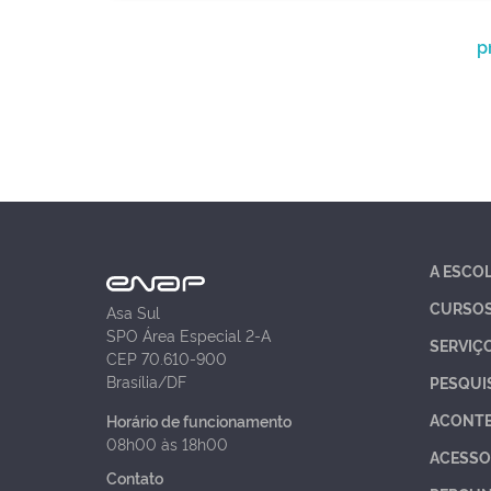
p
A ESCO
CURSO
Asa Sul
SPO Área Especial 2-A
SERVIÇ
CEP 70.610-900
Brasília/DF
PESQUI
ACONT
Horário de funcionamento
08h00 às 18h00
ACESSO
Contato