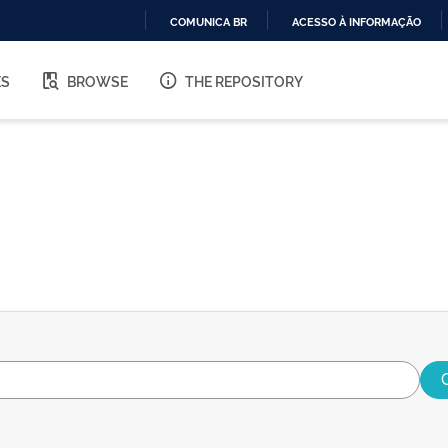
COMUNICA BR
ACESSO À INFORMAÇÃO
IR
PARA
ES
BROWSE
THE REPOSITORY
O
CONTEÚDO