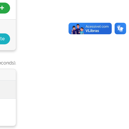
econds).