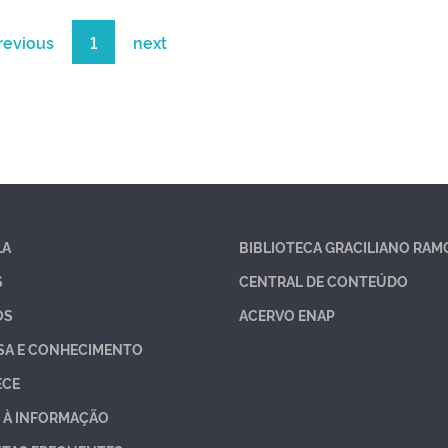
revious
1
next
LA
BIBLIOTECA GRACILIANO RAM
S
CENTRAL DE CONTEÚDO
OS
ACERVO ENAP
SA E CONHECIMENTO
ECE
 À INFORMAÇÃO