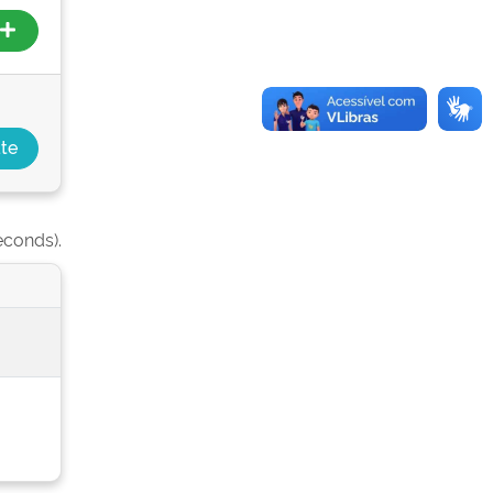
econds).