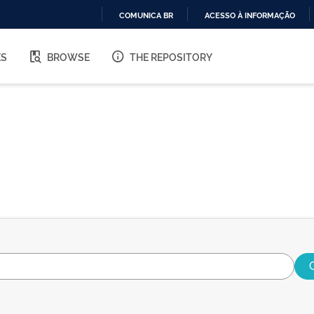
COMUNICA BR
ACESSO À INFORMAÇÃO
IR
PARA
ES
BROWSE
THE REPOSITORY
O
CONTEÚDO