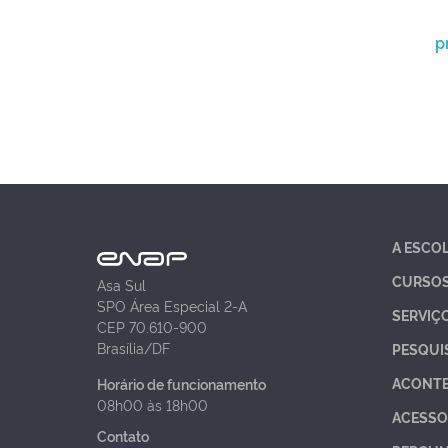
p
A ESCO
CURSO
Asa Sul
SPO Área Especial 2-A
SERVIÇ
CEP 70.610-900
Brasília/DF
PESQUI
ACONT
Horário de funcionamento
08h00 às 18h00
ACESSO
Contato