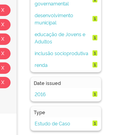
governamental
desenvolvimento
1
municipal
educação de Jovens e
1
Adultos
inclusão socioprodutiva
1
renda
1
Date issued
2016
1
Type
Estudo de Caso
1