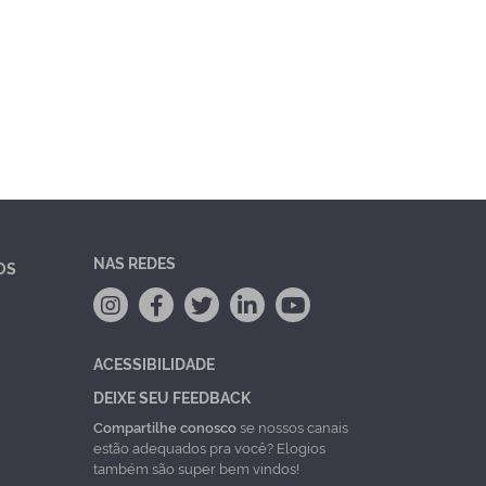
NAS REDES
OS
ACESSIBILIDADE
DEIXE SEU FEEDBACK
Compartilhe conosco
se nossos canais
estão adequados pra você? Elogios
também são super bem vindos!