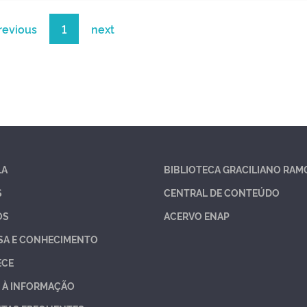
revious
1
next
LA
BIBLIOTECA GRACILIANO RAM
S
CENTRAL DE CONTEÚDO
OS
ACERVO ENAP
SA E CONHECIMENTO
ECE
 À INFORMAÇÃO