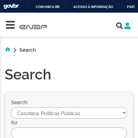
COMUNICA BR
ACESSO À INFORMAÇÃO
PARTI
Skip navigation
IR
PARA
O
CONTEÚDO
Search
Search
Search:
for