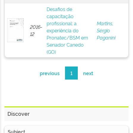
Desafios de
capacitação
profissional: a
Martins,
2016-
experiência do
Sérgio
12
Pronatec/BSM em
Paganini
Senador Canedo
(GO)
previous
1
next
Discover
Subject