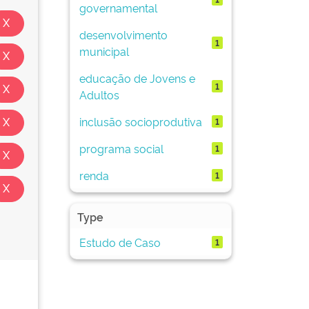
governamental
desenvolvimento
1
municipal
educação de Jovens e
1
Adultos
inclusão socioprodutiva
1
programa social
1
renda
1
Type
Estudo de Caso
1