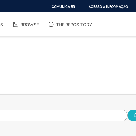
COMUNICA BR
ACESSO À INFORMAÇÃO
IR
PARA
ES
BROWSE
THE REPOSITORY
O
CONTEÚDO