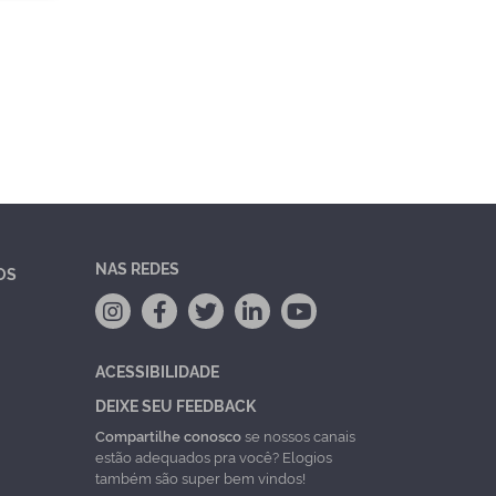
NAS REDES
OS
ACESSIBILIDADE
DEIXE SEU FEEDBACK
Compartilhe conosco
se nossos canais
estão adequados pra você? Elogios
também são super bem vindos!