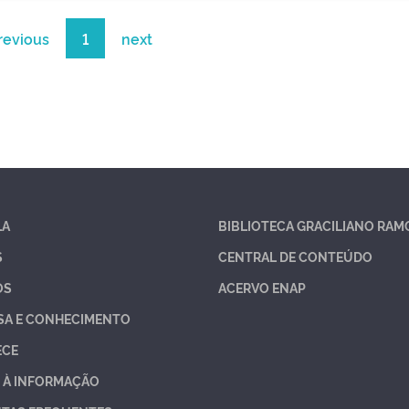
revious
1
next
LA
BIBLIOTECA GRACILIANO RAM
S
CENTRAL DE CONTEÚDO
OS
ACERVO ENAP
SA E CONHECIMENTO
ECE
 À INFORMAÇÃO