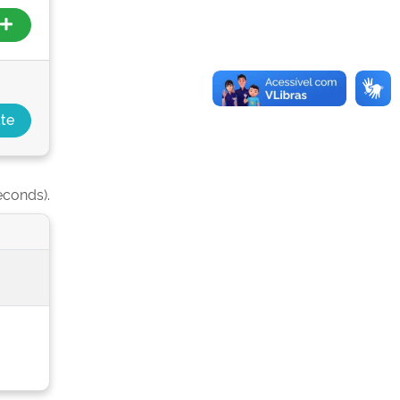
econds).