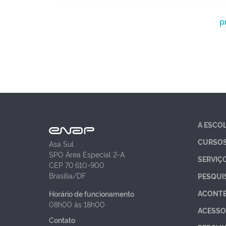
p
A ESCO
CURSO
Asa Sul
SPO Área Especial 2-A
SERVIÇ
CEP 70.610-900
Brasília/DF
PESQUI
ACONT
Horário de funcionamento
08h00 às 18h00
ACESSO
Contato