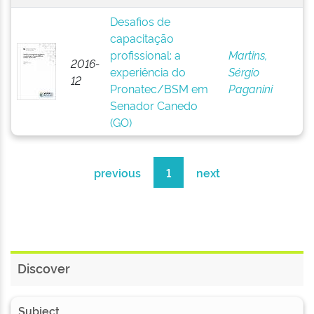
Desafios de
capacitação
profissional: a
Martins,
2016-
experiência do
Sérgio
12
Pronatec/BSM em
Paganini
Senador Canedo
(GO)
previous
1
next
Discover
Subject