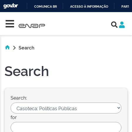
COMUNICA BR
ACESSO À INFORMAÇÃO
PARTI
Skip navigation
IR
PARA
O
CONTEÚDO
Search
Search
Search:
for