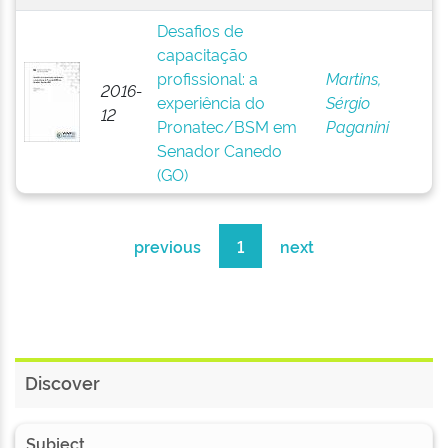
Desafios de
capacitação
profissional: a
Martins,
2016-
experiência do
Sérgio
12
Pronatec/BSM em
Paganini
Senador Canedo
(GO)
previous
1
next
Discover
Subject