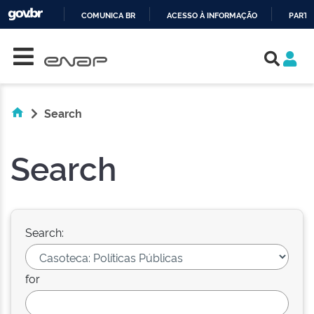
COMUNICA BR
ACESSO À INFORMAÇÃO
PARTI
Skip navigation
IR
PARA
O
CONTEÚDO
Search
Search
Search:
for