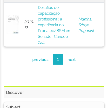
Desafios de
capacitação
profissional: a
Martins,
2016-
experiência do
Sérgio
12
Pronatec/BSM em
Paganini
Senador Canedo
(GO)
previous
1
next
Discover
Subject