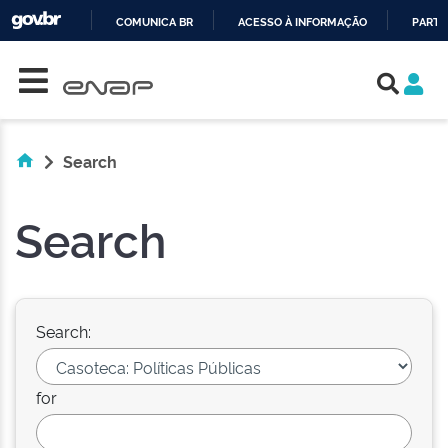
COMUNICA BR
ACESSO À INFORMAÇÃO
PARTI
Skip navigation
IR
PARA
O
CONTEÚDO
Search
Search
Search:
for