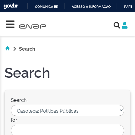
COMUNICA BR
ACESSO À INFORMAÇÃO
PARTI
Skip navigation
IR
PARA
O
CONTEÚDO
Search
Search
Search:
for