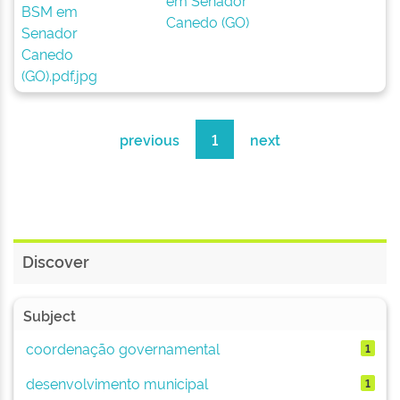
em Senador
Canedo (GO)
previous
1
next
Discover
Subject
coordenação governamental
1
desenvolvimento municipal
1