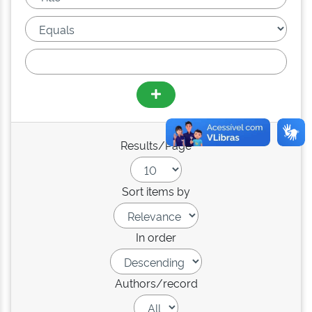
Results/Page
Sort items by
In order
Authors/record