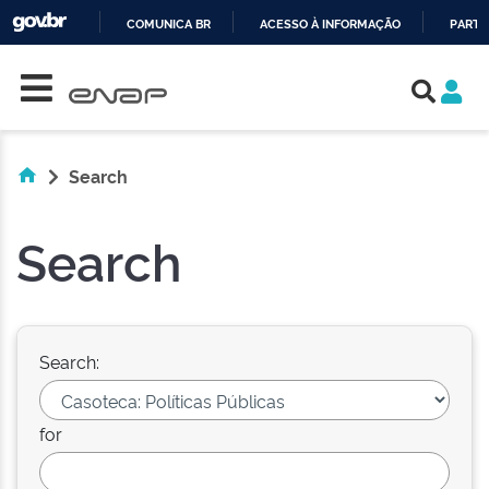
COMUNICA BR
ACESSO À INFORMAÇÃO
PARTI
Skip navigation
IR
PARA
O
CONTEÚDO
Search
Search
Search:
for