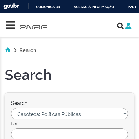
COMUNICA BR
ACESSO À INFORMAÇÃO
PARTI
Skip navigation
IR
PARA
O
CONTEÚDO
Search
Search
Search:
for